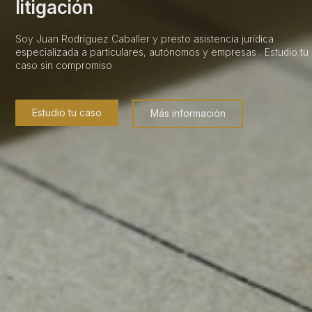
litigación
Soy Juan Rodríguez Caballer y presto asistencia jurídica
especializada a particulares, autónomos y empresas . Estudio tu
caso sin compromiso
Estudio tu caso
Más información