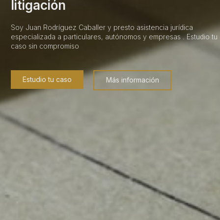
litigación
Soy Juan Rodríguez Caballer y presto asistencia jurídica
especializada a particulares, autónomos y empresas . Estudio tu
caso sin compromiso
Estudio tu caso
Más información